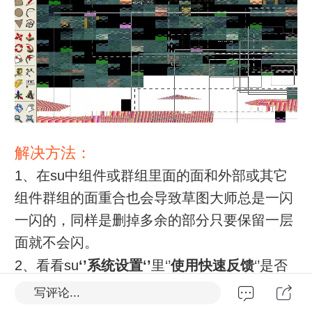
解决方法：
1、在su中组件或群组里面的面和外部或其它
组件群组的面重合也会导致草图大师总是一闪
一闪的，同样是删掉多余的部分只要保留一层
面就不会闪。
2、看看su
‘’系统设置‘’
里‘’
使用快速反馈
‘’是否
开启，版本较老的叫
‘’硬件加速‘’
是否开启，关
写评论...